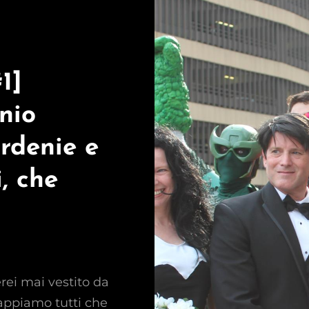
1]
nio
rdenie e
, che
rei mai vestito da
appiamo tutti che