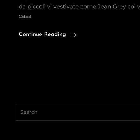
da piccoli vi vestivate come Jean Grey col v
casa
[Dovevamo
Continue Reading
Farlo
Noi
#1]
Amore,
Per
Il
Matrimonio
Search
Avevo
for:
Pensato
Alle
Gardenie