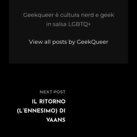
Geekqueer è cultura nerd e geek
in salsa LGBTQ+
View all posts by GeekQueer
Navigazione
NEXT POST
NEXT
articoli
POST
IL RITORNO
(L’ENNESIMO) DI
VAANS