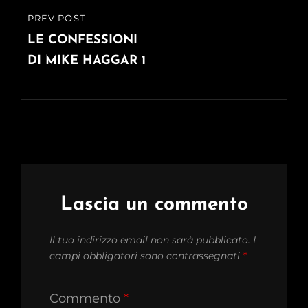
PREV POST
PREVIOUS
POST
LE CONFESSIONI
DI MIKE HAGGAR 1
Lascia un commento
Il tuo indirizzo email non sarà pubblicato.
I
campi obbligatori sono contrassegnati
*
Commento
*