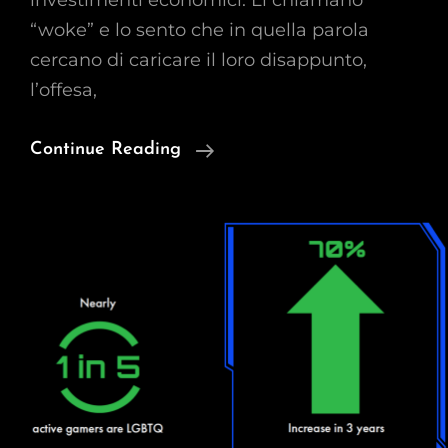
investimenti economici. Li chiamano
“woke” e lo sento che in quella parola
cercano di caricare il loro disappunto,
l’offesa,
Le
Continue Reading
Produzioni
“woke”
Sono
Un
Successo,
Altro
Che
Flop.