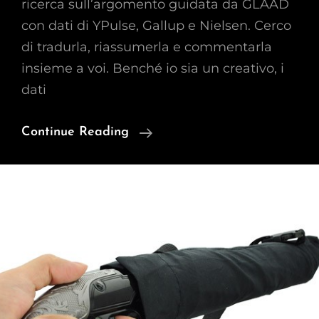
ricerca sull’argomento guidata da GLAAD
con dati di YPulse, Gallup e Nielsen. Cerco
di tradurla, riassumerla e commentarla
insieme a voi. Benché io sia un creativo, i
dati
Nei
Continue Reading
Videogiochi
La
Rappresentazione
LGBTQIA+
È
Meno
Del
2%