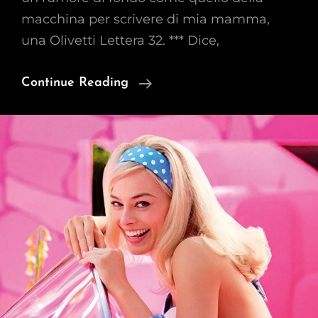
macchina per scrivere di mia mamma,
una Olivetti Lettera 32. *** Dice,
Consolo
Continue Reading
In
Corpo
6