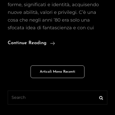
forme, significati e identità, acquisendo
nuove abilità, valori e privilegi. C’è una
cosa che negli anni ’80 era solo una
sfocata idea di fantascienza e con cui
Il
Continue Reading
Mio
Corpo
Virtuale
Navigazione
Articoli Meno Recenti
articoli
Search
Searc
for: