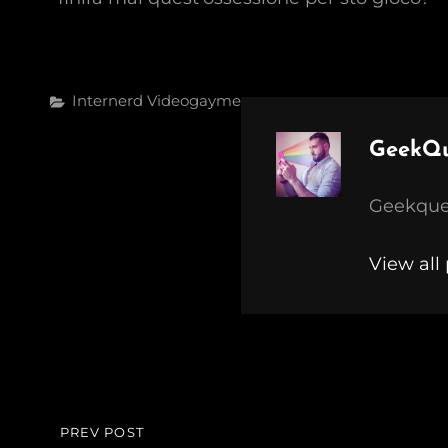
Categories
Internerd
Videogayme
Author:
GeekQ
Geekquee
View all
Navigazione
PREV POST
PREVIOUS