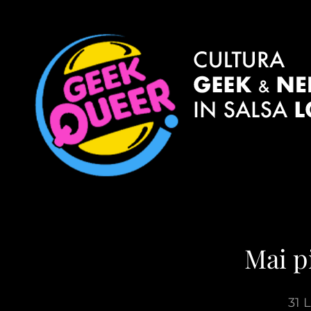
Mai p
31 