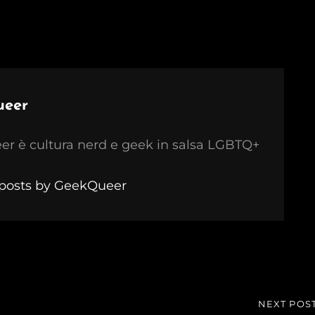
ueer
r è cultura nerd e geek in salsa LGBTQ+
 posts by GeekQueer
NEXT POS
NEXT