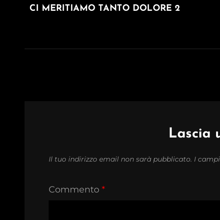
articoli
POST
CI MERITIAMO TANTO DOLORE 2
Lascia
Il tuo indirizzo email non sarà pubblicato.
I campi
Commento
*