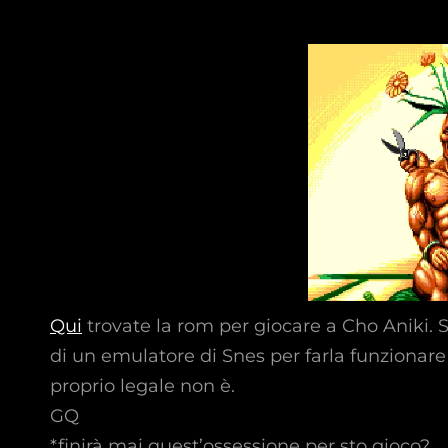
Qui
trovate la rom per giocare a Cho Aniki. 
di un emulatore di Snes per farla funzionare 
proprio legale non è.
GQ
*finirà mai quest’ossessione per sto gioco?