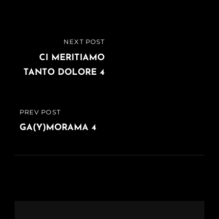
Navigazione
NEXT POST
NEXT
articoli
POST
CI MERITIAMO
TANTO DOLORE 4
PREV POST
PREVIOUS
POST
GA(Y)MORAMA 4