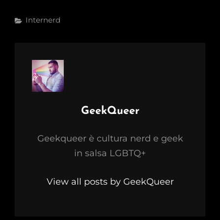
Categories
Internerd
Author:
GeekQueer
Geekqueer è cultura nerd e geek
in salsa LGBTQ+
View all posts by GeekQueer