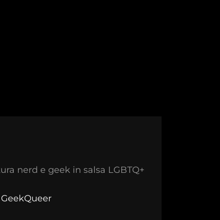
ura nerd e geek in salsa LGBTQ+
y GeekQueer