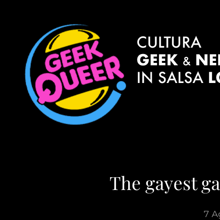
The gayest ga
7 A