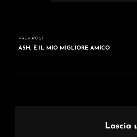
Navigazione
PREV POST
PREVIOUS
articoli
POST
ASH, È IL MIO MIGLIORE AMICO
Lascia