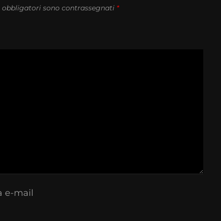
 obbligatori sono contrassegnati
*
a e-mail