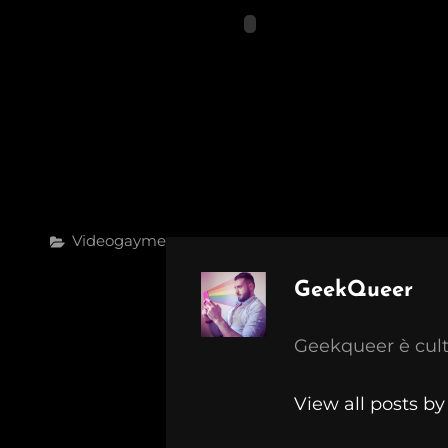
Categories
Videogayme
Author:
GeekQueer
Geekqueer è cult
View all posts b