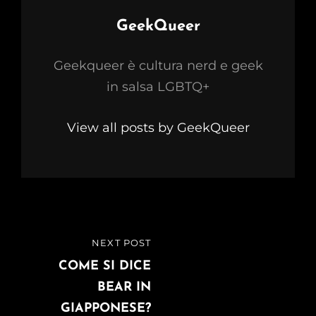
Author:
GeekQueer
Geekqueer è cultura nerd e geek
in salsa LGBTQ+
View all posts by GeekQueer
Navigazione
NEXT POST
NEXT
articoli
POST
COME SI DICE
BEAR IN
GIAPPONESE?