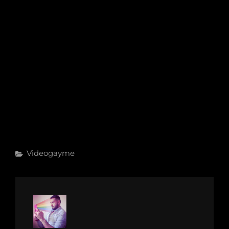
Categories
Videogayme