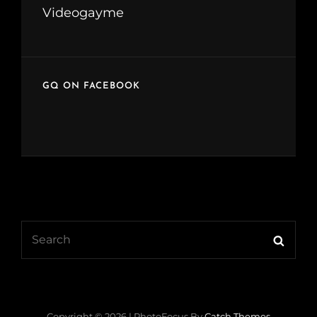
Videogayme
GQ ON FACEBOOK
Search
Searc
for:
Copyright © 2026
|
PhotoFocus By
Catch Themes