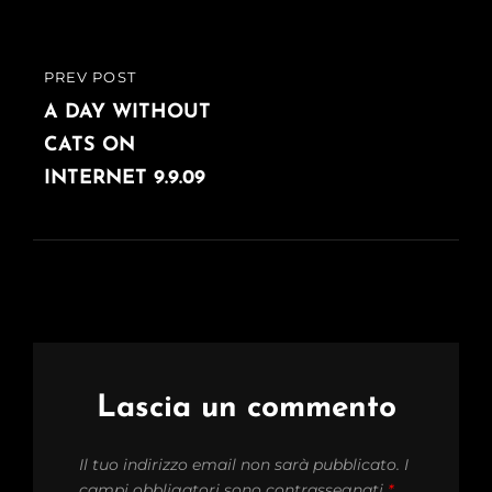
PREV POST
PREVIOUS
POST
A DAY WITHOUT
CATS ON
INTERNET 9.9.09
Lascia un commento
Il tuo indirizzo email non sarà pubblicato.
I
campi obbligatori sono contrassegnati
*