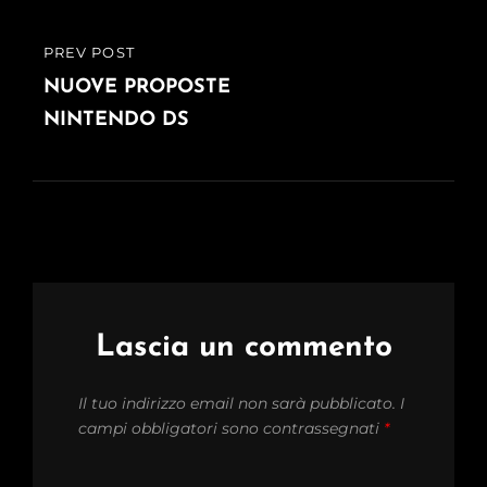
PREV POST
PREVIOUS
POST
NUOVE PROPOSTE
NINTENDO DS
Lascia un commento
Il tuo indirizzo email non sarà pubblicato.
I
campi obbligatori sono contrassegnati
*