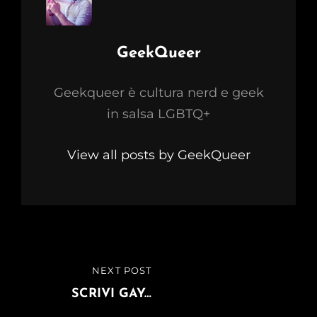
Author:
GeekQueer
Geekqueer è cultura nerd e geek
in salsa LGBTQ+
View all posts by GeekQueer
Navigazione
NEXT POST
NEXT
articoli
POST
SCRIVI GAY…