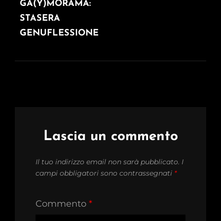
POST
GA(Y)MORAMA:
STASERA
GENUFLESSIONE
Lascia un commento
Il tuo indirizzo email non sarà pubblicato.
I
campi obbligatori sono contrassegnati
*
Commento
*