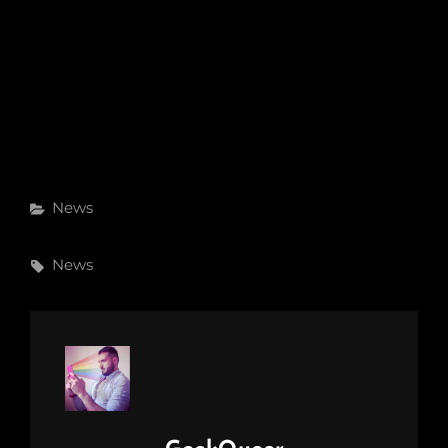
Categories
News
Tags,
News