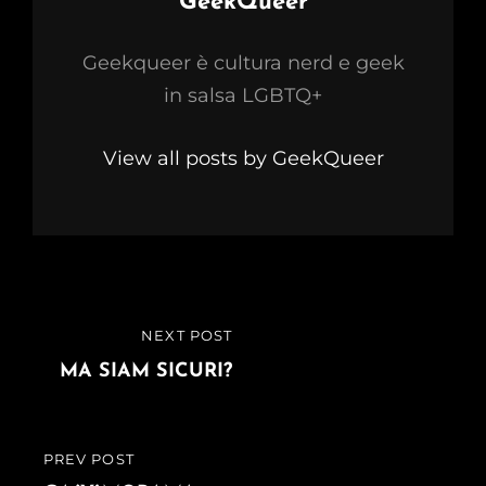
Author:
GeekQueer
Geekqueer è cultura nerd e geek
in salsa LGBTQ+
View all posts by GeekQueer
Navigazione
NEXT POST
NEXT
articoli
POST
MA SIAM SICURI?
PREV POST
PREVIOUS