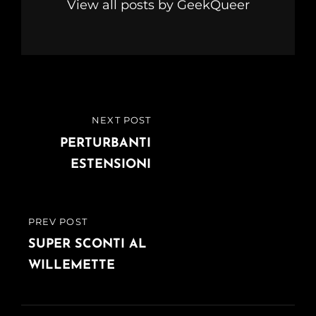
View all posts by GeekQueer
Navigazione
NEXT POST
NEXT
articoli
POST
PERTURBANTI
ESTENSIONI
PREV POST
PREVIOUS
POST
SUPER SCONTI AL
WILLEMETTE