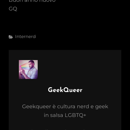
Buon anno nuovo
GQ
Categories
Internerd
Author:
GeekQueer
Geekqueer è cultura nerd e geek
in salsa LGBTQ+