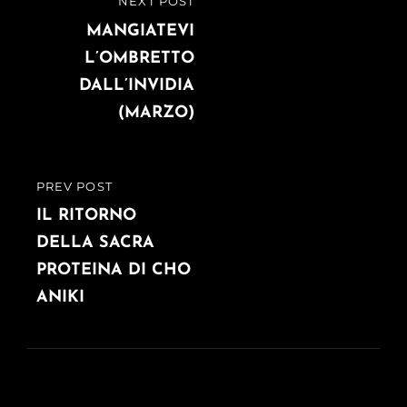
NEXT POST
NEXT
articoli
POST
MANGIATEVI
L’OMBRETTO
DALL’INVIDIA
(MARZO)
PREV POST
PREVIOUS
POST
IL RITORNO
DELLA SACRA
PROTEINA DI CHO
ANIKI