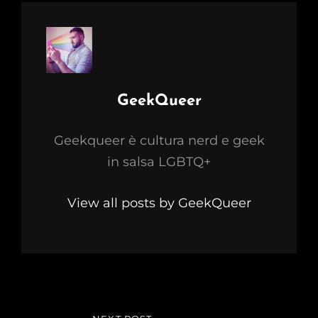
Author:
GeekQueer
Geekqueer è cultura nerd e geek
in salsa LGBTQ+
View all posts by GeekQueer
Navigazione