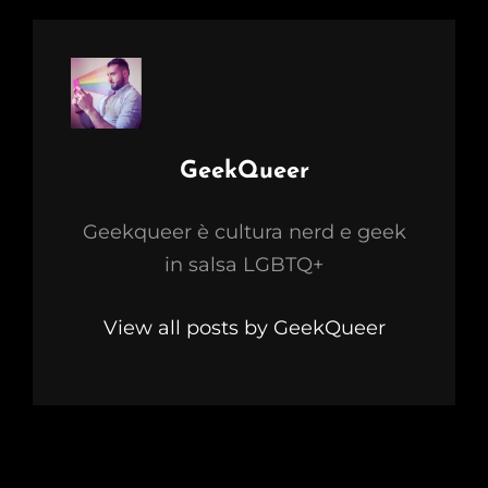
Author:
GeekQueer
Geekqueer è cultura nerd e geek
in salsa LGBTQ+
View all posts by GeekQueer