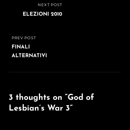
Navigazione
NEXT POST
NEXT
articoli
POST
ELEZIONI 2010
PREV POST
PREVIOUS
POST
FINALI
ALTERNATIVI
3 thoughts on “
God of
Lesbian’s War 3
”