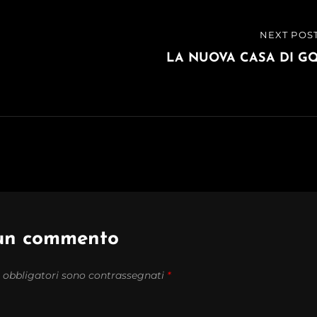
NEXT POS
NEXT
POST
LA NUOVA CASA DI G
 un commento
 obbligatori sono contrassegnati
*