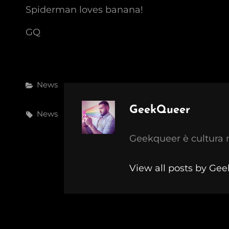
Spiderman loves banana!
GQ
Categories
News
Author:
GeekQueer
Tags,
News
Geekqueer è cultura 
View all posts by Ge