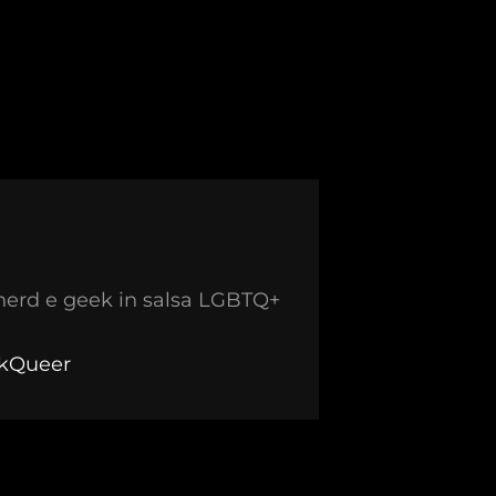
nerd e geek in salsa LGBTQ+
ekQueer