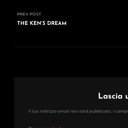
Navigazione
PREV POST
PREVIOUS
articoli
POST
THE KEN’S DREAM
Lascia
Il tuo indirizzo email non sarà pubblicato.
I campi