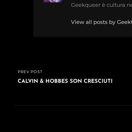
Geekqueer è cultura n
View all posts by Gee
Navigazione
PREV POST
PREVIOUS
articoli
POST
CALVIN & HOBBES SON CRESCIUTI