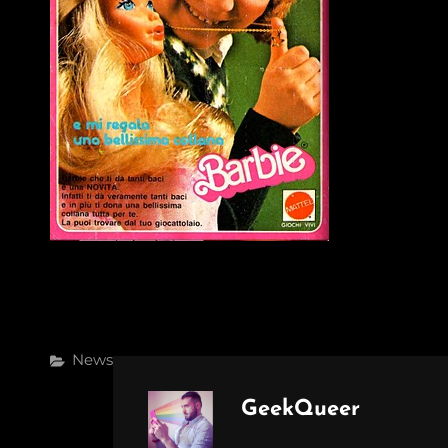
Categories
News
Author:
GeekQueer