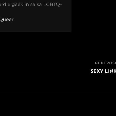
erd e geek in salsa LGBTQ+
kQueer
NEXT POS
NEXT
POST
SEXY LIN