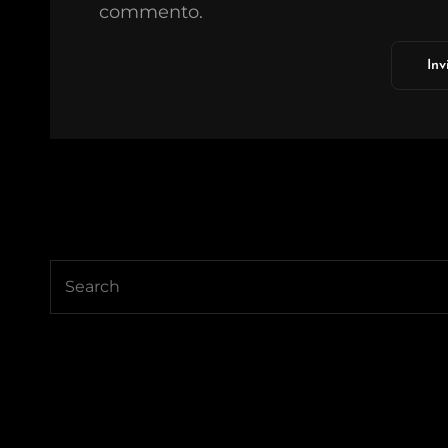
commento.
Search
for: