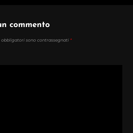
 un commento
 obbligatori sono contrassegnati
*