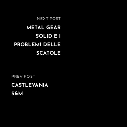
Navigazione
NEXT POST
NEXT
articoli
POST
METAL GEAR
SOLID E I
PROBLEMI DELLE
SCATOLE
PREV POST
PREVIOUS
POST
CASTLEVANIA
S&M