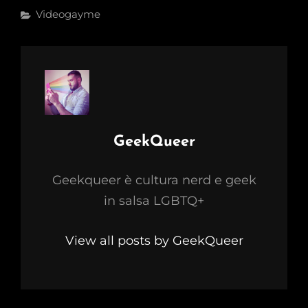
Categories
Videogayme
Author:
GeekQueer
Geekqueer è cultura nerd e geek
in salsa LGBTQ+
View all posts by GeekQueer