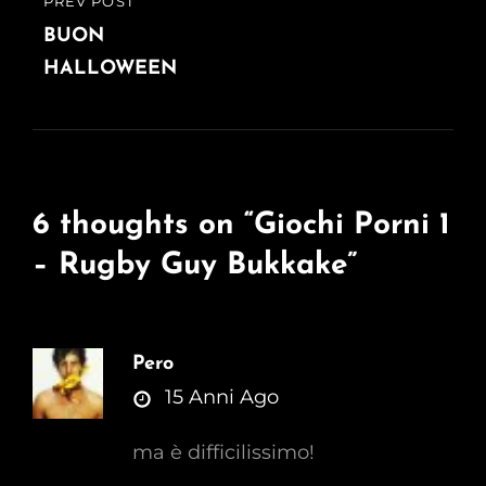
PREV POST
PREVIOUS
POST
BUON
HALLOWEEN
6 thoughts on “
Giochi Porni 1
– Rugby Guy Bukkake
”
Pero
says:
15 Anni Ago
ma è difficilissimo!