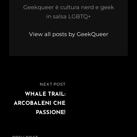
Geekqueer è cultura nerd e geek
in salsa LGBTQ+
View all posts by GeekQueer
Navigazione
NEXT POST
NEXT
articoli
POST
WHALE TRAIL:
ARCOBALENI CHE
PASSIONE!