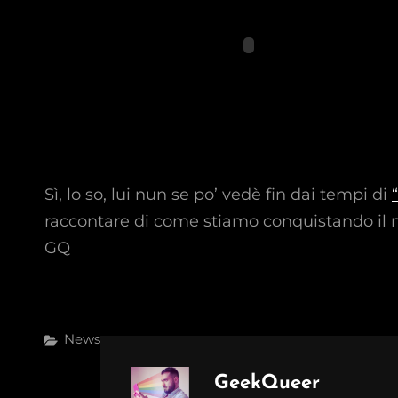
Sì, lo so, lui nun se po’ vedè fin dai tempi di
raccontare di come stiamo conquistando il
GQ
Categories
News
Author:
GeekQueer