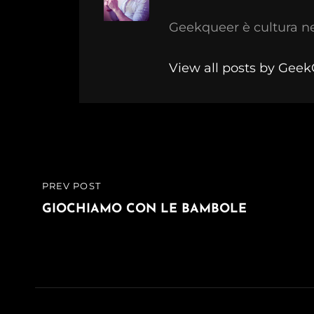
Geekqueer è cultura n
View all posts by Gee
Navigazione
PREV POST
PREVIOUS
articoli
POST
GIOCHIAMO CON LE BAMBOLE