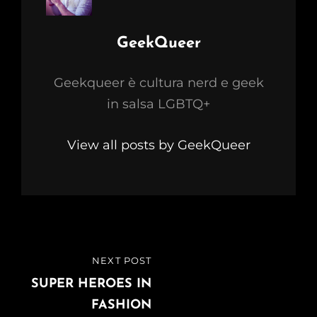
Author:
GeekQueer
Geekqueer è cultura nerd e geek
in salsa LGBTQ+
View all posts by GeekQueer
Navigazione
NEXT POST
NEXT
articoli
POST
SUPER HEROES IN
FASHION