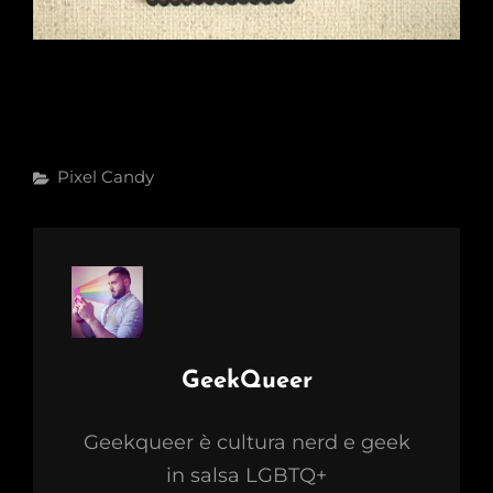
Categories
Pixel Candy
Author:
GeekQueer
Geekqueer è cultura nerd e geek
in salsa LGBTQ+