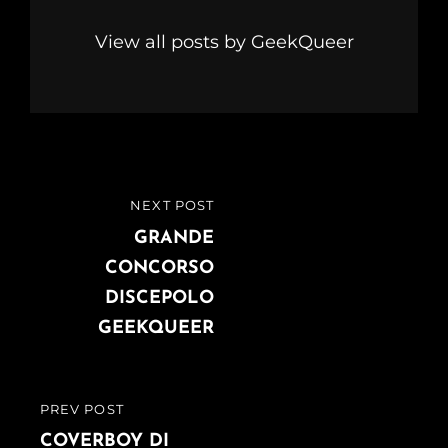
View all posts by GeekQueer
Navigazione
NEXT POST
NEXT
articoli
POST
GRANDE
CONCORSO
DISCEPOLO
GEEKQUEER
PREV POST
PREVIOUS
POST
COVERBOY DI