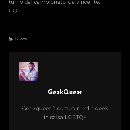
turno dal campionato, da vincente.
GQ
Categories
News
Author:
GeekQueer
Geekqueer è cultura nerd e geek
in salsa LGBTQ+