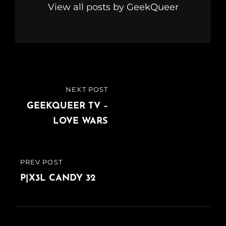
View all posts by GeekQueer
Navigazione
NEXT POST
NEXT
articoli
POST
GEEKQUEER TV –
LOVE WARS
PREV POST
PREVIOUS
POST
P|X3L CANDY 32