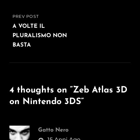
PREV POST
PREVIOUS
POST
A VOLTE IL
PLURALISMO NON
BASTA
4 thoughts on “
Zeb Atlas 3D
on Nintendo 3DS
”
Gatto Nero
says:
15 Anni Ago