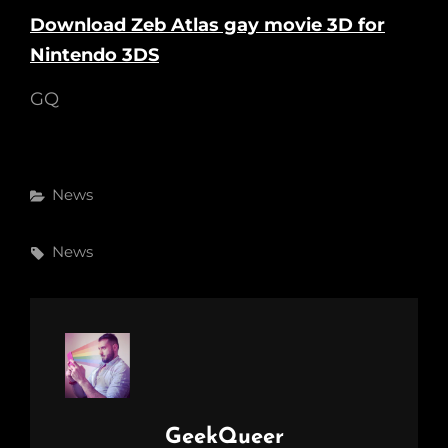
Download Zeb Atlas gay movie 3D for
Nintendo 3DS
GQ
Categories
News
Tags,
News
Author:
GeekQueer