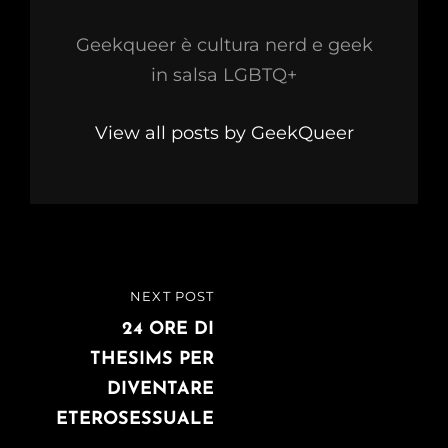
Geekqueer è cultura nerd e geek
in salsa LGBTQ+
View all posts by GeekQueer
Navigazione
NEXT POST
NEXT
articoli
POST
24 ORE DI
THESIMS PER
DIVENTARE
ETEROSESSUALE