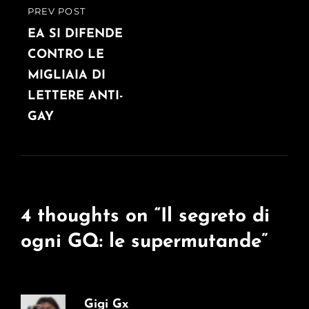
PREV POST
PREVIOUS
POST
EA SI DIFENDE
CONTRO LE
MIGLIAIA DI
LETTERE ANTI-
GAY
4 thoughts on “
Il segreto di
ogni GQ: le supermutande
”
Gigi Gx