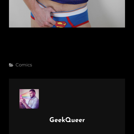
Categories
Comics
Author:
GeekQueer