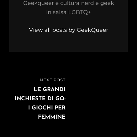
Geekqueer è cultura nerd e geek
in salsa LGBTQ+
View all posts by GeekQueer
Navigazione
NEXT POST
NEXT
articoli
POST
LE GRANDI
INCHIESTE DI GQ:
I GIOCHI PER
FEMMINE