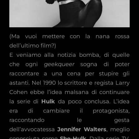
(Ma vuoi mettere con la nana rossa
dell’ultimo film?)
E veniamo alla notizia bomba, di quelle
che ogni
geekqueer
sogna di poter
raccontare a una cena per stupire gli
astanti. Nel 1990 lo scrittore e regista Larry
Cohen ebbe l’idea malsana di continuare
la serie di
Hulk
da poco conclusa. L’idea
era di cambiare il protagonista,
raccontando le gesta
dell’avvocatessa
Jennifer Walters
, meglio
conosciuta come
She-Hulk
. Dalla serie TV,