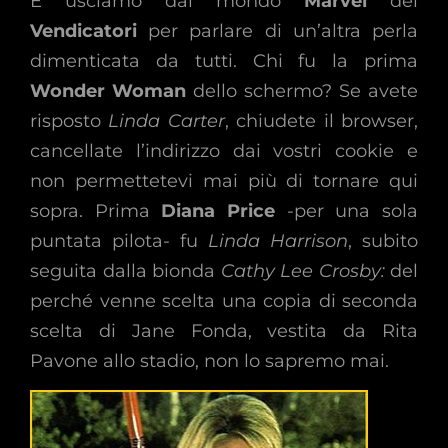
E usciamo dal mondo
Marvel
dei
Vendicatori
per parlare di un’altra perla
dimenticata da tutti. Chi fu la prima
Wonder Woman
dello schermo? Se avete
risposto
Linda Carter
, chiudete il browser,
cancellate l’indirizzo dai vostri cookie e
non permettetevi mai più di tornare qui
sopra. Prima
Diana Price
-per una sola
puntata pilota- fu
Linda Harrison
, subito
seguita dalla bionda
Cathy Lee Crosby:
del
perché venne scelta una copia di seconda
scelta di Jane Fonda, vestita da Rita
Pavone allo stadio, non lo sapremo mai.