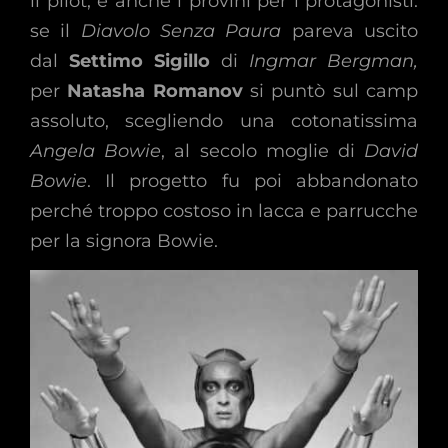
il pilot, e anche i provini per i protagonisti:
se il
Diavolo Senza Paura
pareva uscito
dal
Settimo Sigillo
di
Ingmar Bergman,
per
Natasha Romanov
si puntò sul camp
assoluto, scegliendo una cotonatissima
Angela Bowie
, al secolo moglie di
David
Bowie
. Il progetto fu poi abbandonato
perché troppo costoso in lacca e parrucche
per la signora Bowie.