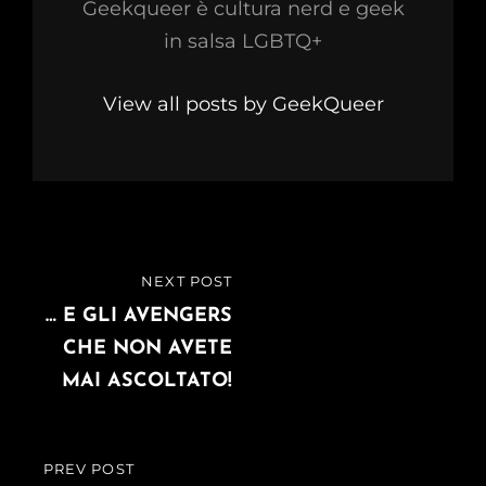
Geekqueer è cultura nerd e geek
in salsa LGBTQ+
View all posts by GeekQueer
Navigazione
NEXT POST
NEXT
articoli
POST
… E GLI AVENGERS
CHE NON AVETE
MAI ASCOLTATO!
PREV POST
PREVIOUS