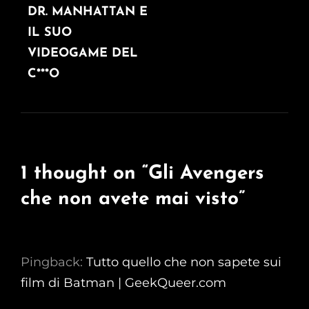
POST
DR. MANHATTAN E
IL SUO
VIDEOGAME DEL
C***O
1 thought on “
Gli Avengers
che non avete mai visto
”
Pingback:
Tutto quello che non sapete sui
film di Batman | GeekQueer.com