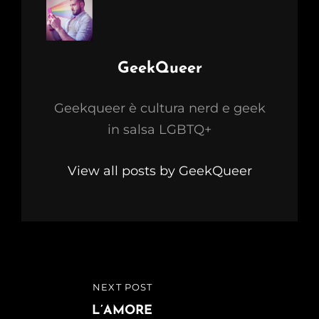
Author:
GeekQueer
Geekqueer è cultura nerd e geek
in salsa LGBTQ+
View all posts by GeekQueer
Navigazione
NEXT POST
NEXT
articoli
POST
L’AMORE