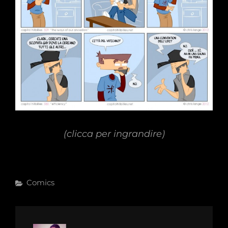
(clicca per ingrandire)
Categories
Comics