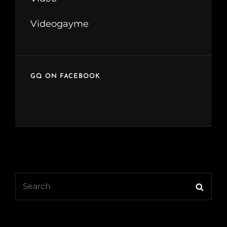
Videogayme
GQ ON FACEBOOK
Search
Searc
for: