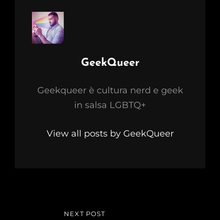
Author:
GeekQueer
Geekqueer è cultura nerd e geek
in salsa LGBTQ+
View all posts by GeekQueer
Navigazione
NEXT POST
NEXT