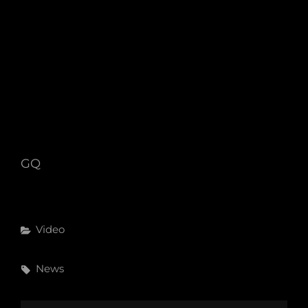
GQ
Categories
Video
Tags,
News