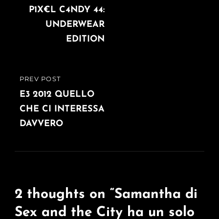
articoli
POST
P1X€L C4NDY 44:
UNDERWEAR
EDITION
PREV POST
PREVIOUS
POST
E3 2012 QUELLO
CHE CI INTERESSA
DAVVERO
2 thoughts on “
Samantha di
Sex and the City ha un solo