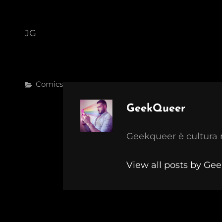
JG
Categories
Comics
Author:
GeekQueer
Geekqueer è cultura 
View all posts by Ge