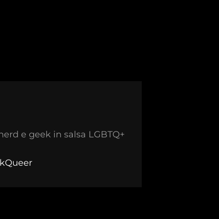
nerd e geek in salsa LGBTQ+
ekQueer