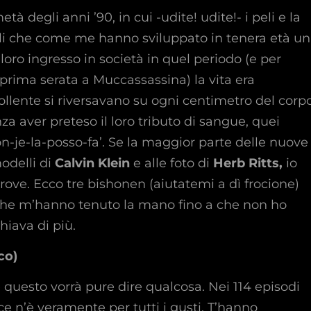
 degli anni ’90, in cui -udite! udite!- i peli e la
li che come me hanno sviluppato in tenera età u
 loro ingresso in società in quel periodo (e per
 prima serata a Muccassassina) la vita era
bollente si riversavano su ogni centimetro del corp
za aver preteso il loro tributo di sangue, quei
on-je-la-posso-fa’. Se la maggior parte delle nuove
odelli di
Calvin Klein
e alle foto di
Herb Ritts,
io
trove. Ecco tre bishonen (aiutatemi a dì frocione)
i, che m’hanno tenuto la mano fino a che non ho
chiava di più.
co)
 questo vorrà pure dire qualcosa. Nei 114 episodi
e n’è veramente per tutti i gusti. T’hanno