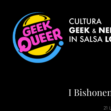
I Bishonen
21 