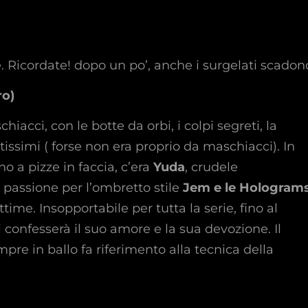
te. Ricordate! dopo un po’, anche i surgelati scadon
ro)
iacci, con le botte da orbi, i colpi segreti, la
ssimi ( forse non era proprio da maschiacci). In
o a pizze in faccia, c’era
Yuda
, crudele
a passione per l’ombretto stile
Jem e le Hologram
time. Insopportabile per tutta la serie, fino al
ui confesserà il suo amore e la sua devozione. Il
mpre in ballo fa riferimento alla tecnica della