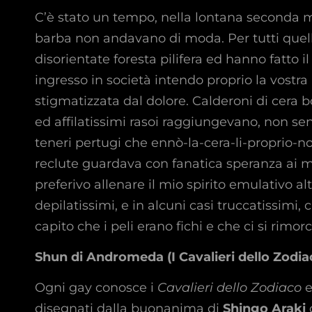
C’è stato un tempo, nella lontana seconda metà
barba non andavano di moda. Per tutti quel
disorientate foresta pilifera ed hanno fatto il
ingresso in società intendo proprio la vostra
stigmatizzata dal dolore. Calderoni di cera 
ed affilatissimi rasoi raggiungevano, non sen
teneri pertugi che ennò-la-cera-li-proprio-n
reclute guardava con fanatica speranza ai m
preferivo allenare il mio spirito emulativo al
depilatissimi, e in alcuni casi truccatissim
capito che i peli erano fichi e che ci si rimor
Shun di Andromeda (I Cavalieri dello Zodia
Ogni gay conosce i
Cavalieri dello Zodiaco
e
disegnati dalla buonanima di
Shingo Araki
c