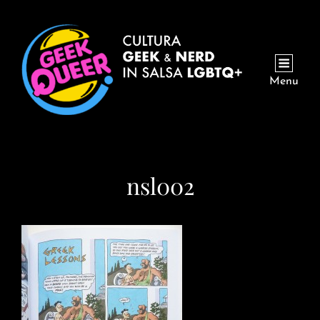
Menu
nsl002