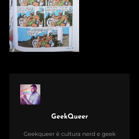
Author:
GeekQueer
Geekqueer è cultura nerd e geek