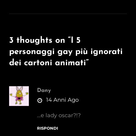
3 thoughts on “
I 5
personaggi gay più ignorati
dei cartoni animati
”
Dany
says:
14 Anni Ago
…e lady oscar?!?
RISPONDI