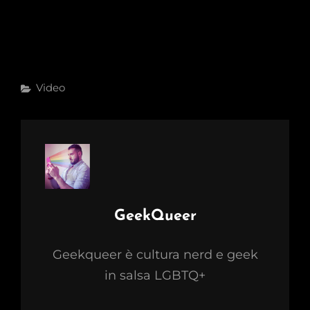
Categories
Video
Author:
GeekQueer
Geekqueer è cultura nerd e geek
in salsa LGBTQ+