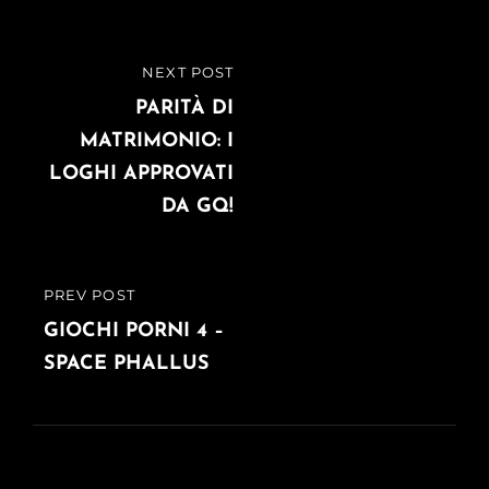
Navigazione
NEXT POST
NEXT
articoli
POST
PARITÀ DI
MATRIMONIO: I
LOGHI APPROVATI
DA GQ!
PREV POST
PREVIOUS
POST
GIOCHI PORNI 4 –
SPACE PHALLUS