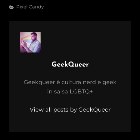
Categories
Pixel Candy
Author:
GeekQueer
Geekqueer è cultura nerd e geek
in salsa LGBTQ+
View all posts by GeekQueer