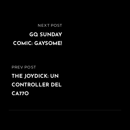
Navigazione
NEXT POST
NEXT
articoli
POST
GQ SUNDAY
COMIC: GAYSOME!
PREV POST
PREVIOUS
POST
THE JOYDICK: UN
CONTROLLER DEL
CA77O