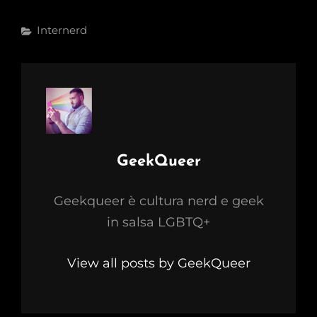
Categories
Internerd
Author:
GeekQueer
Geekqueer è cultura nerd e geek
in salsa LGBTQ+
View all posts by GeekQueer