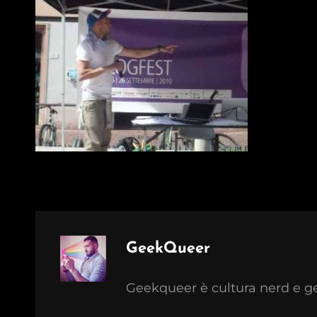
Author:
GeekQueer
Geekqueer è cultura nerd e g