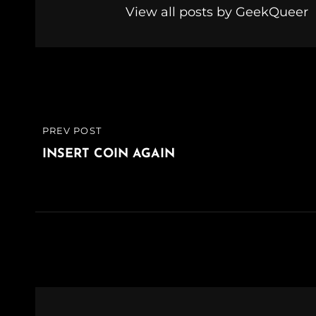
View all posts by GeekQueer
Navigazione
PREV POST
PREVIOUS
articoli
POST
INSERT COIN AGAIN