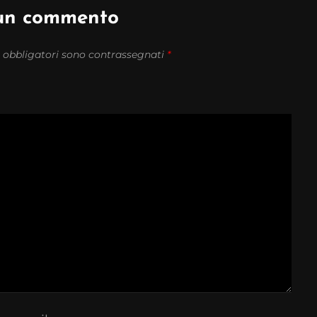
 un commento
 obbligatori sono contrassegnati
*