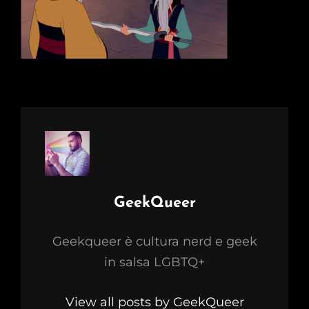
Author:
GeekQueer
Geekqueer è cultura nerd e geek
in salsa LGBTQ+
View all posts by GeekQueer