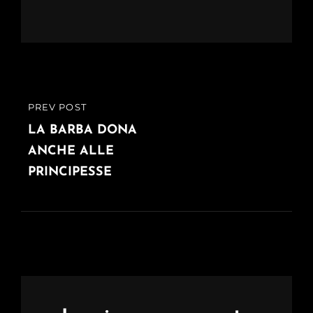
Navigazione
PREV POST
PREVIOUS
articoli
POST
LA BARBA DONA
ANCHE ALLE
PRINCIPESSE