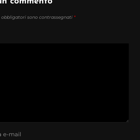
 un commento
 obbligatori sono contrassegnati
*
a e-mail