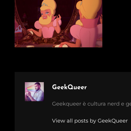
Author:
GeekQueer
Geekqueer è cultura nerd e g
View all posts by GeekQueer