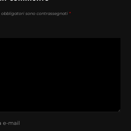
 obbligatori sono contrassegnati
*
a e-mail