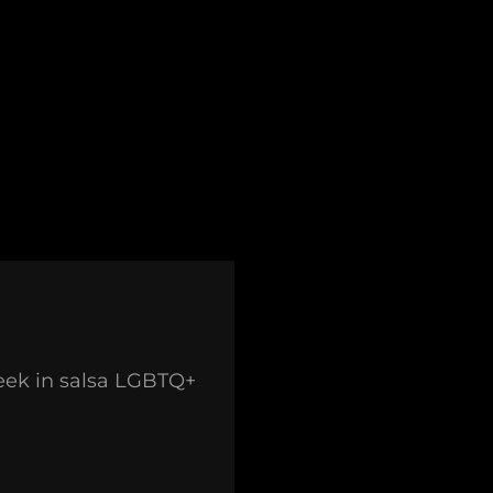
eek in salsa LGBTQ+