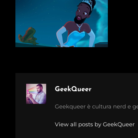
Author:
GeekQueer
Geekqueer è cultura nerd e g
View all posts by GeekQueer