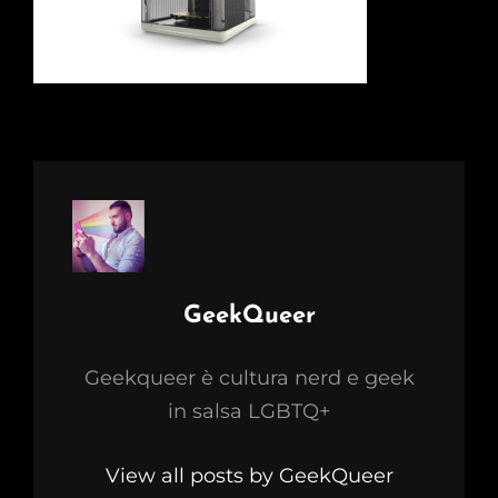
Author:
GeekQueer
Geekqueer è cultura nerd e geek
in salsa LGBTQ+
View all posts by GeekQueer