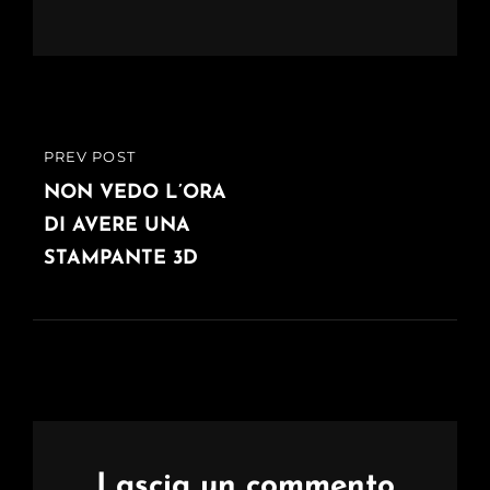
Navigazione
PREV POST
PREVIOUS
articoli
POST
NON VEDO L’ORA
DI AVERE UNA
STAMPANTE 3D
Lascia un commento