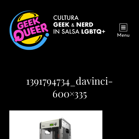
Menu
1391794734_davinci-
600×335