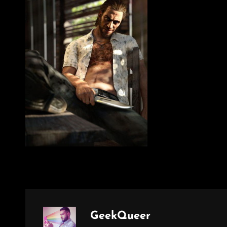
Author:
GeekQueer