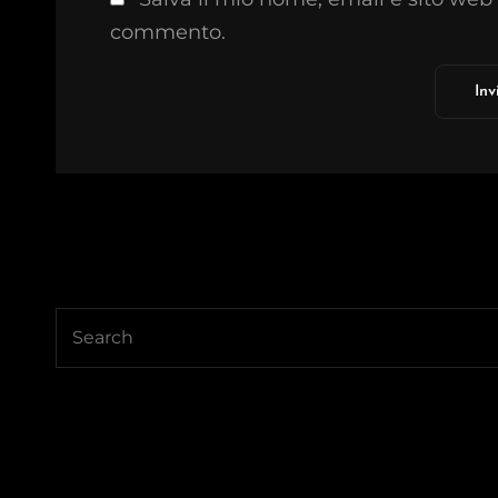
commento.
Search
for: