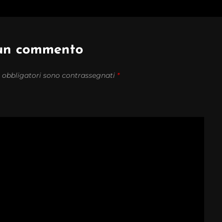
 un commento
 obbligatori sono contrassegnati
*