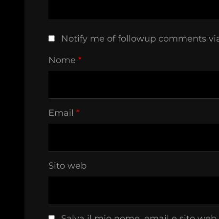
Notify me of followup comments vi
Nome
*
Email
*
Sito web
Salva il mio nome, email e sito web