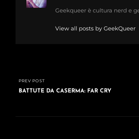
Geekqueer è cultura nerd e g
View all posts by GeekQueer
Navigazione
PREV POST
PREVIOUS
articoli
POST
BATTUTE DA CASERMA: FAR CRY