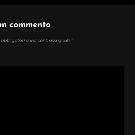
 un commento
 obbligatori sono contrassegnati
*