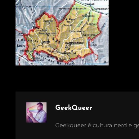
Author:
GeekQueer
Geekqueer è cultura nerd e g