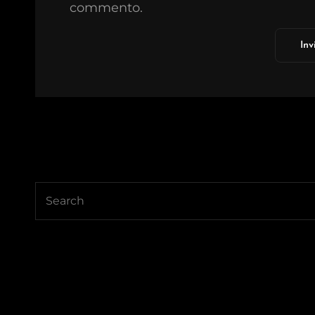
commento.
Search
for: