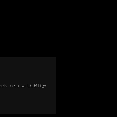
eek in salsa LGBTQ+