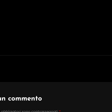
 un commento
 obbligatori sono contrassegnati
*