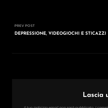
Navigazione
PREV POST
PREVIOUS
articoli
POST
DEPRESSIONE, VIDEOGIOCHI E STICAZZI
Lascia
Il tuo indirizzo email non sarà pubblicato.
I campi