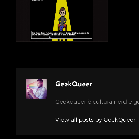
Author:
GeekQueer
Geekqueer è cultura nerd e g
View all posts by GeekQueer