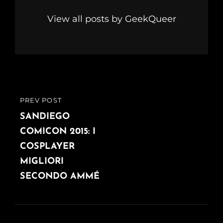
View all posts by GeekQueer
Navigazione
PREV POST
PREVIOUS
articoli
POST
SANDIEGO
COMICON 2015: I
COSPLAYER
MIGLIORI
SECONDO AMMÉ