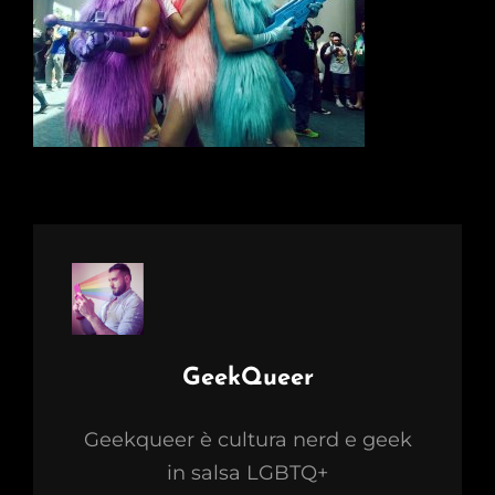
Author:
GeekQueer
Geekqueer è cultura nerd e geek
in salsa LGBTQ+