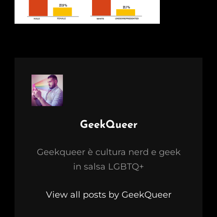
Author:
GeekQueer
Geekqueer è cultura nerd e geek
in salsa LGBTQ+
View all posts by GeekQueer