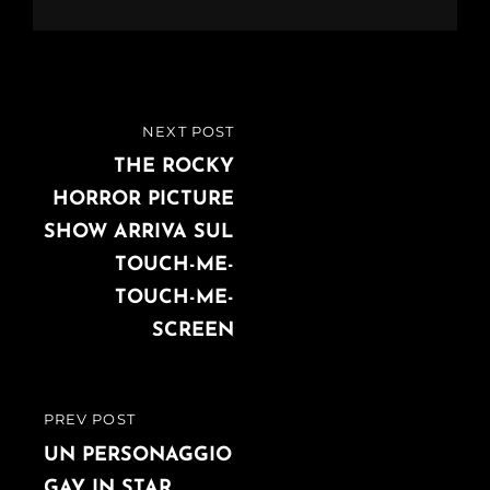
Navigazione
NEXT POST
NEXT
articoli
POST
THE ROCKY
HORROR PICTURE
SHOW ARRIVA SUL
TOUCH-ME-
TOUCH-ME-
SCREEN
PREV POST
PREVIOUS
POST
UN PERSONAGGIO
GAY IN STAR