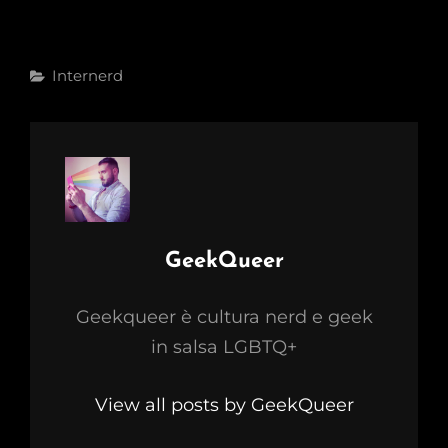
Categories
Internerd
Author:
GeekQueer
Geekqueer è cultura nerd e geek
in salsa LGBTQ+
View all posts by GeekQueer