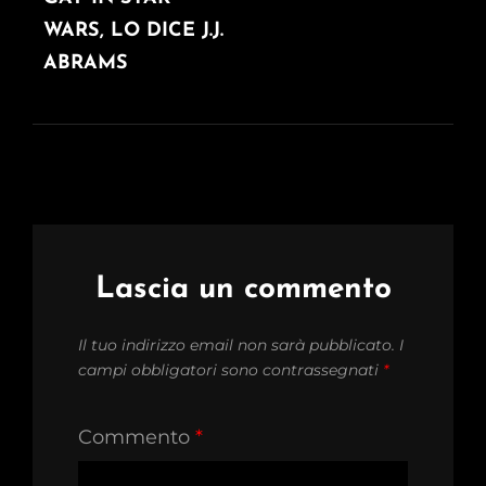
WARS, LO DICE J.J.
ABRAMS
Lascia un commento
Il tuo indirizzo email non sarà pubblicato.
I
campi obbligatori sono contrassegnati
*
Commento
*