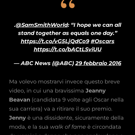
.
@SamSmithWorld
: “I hope we can all
stand together as equals one day.”
https://t.co/vG5LjQdCo9
#Oscars
https://t.co/bACtLSviUU
— ABC News (@ABC)
29 febbraio 2016
Ma volevo mostrarvi invece questo breve
video, in cui una bravissima
Jeanny
Beavan
(candidata 9 volte agli Oscar nella
sua carriera) va a ritirare il suo premio.
Jenny
è una dissidente, sicuramente della
moda, e la sua
walk of fame
è circondata