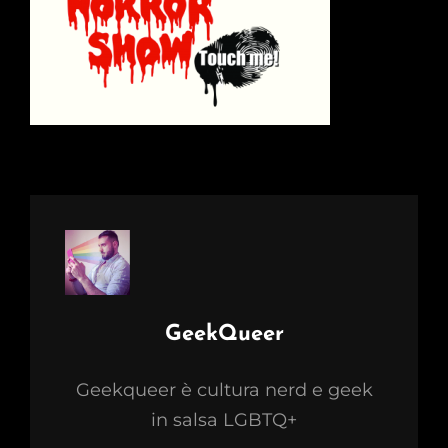
Author:
GeekQueer
Geekqueer è cultura nerd e geek
in salsa LGBTQ+