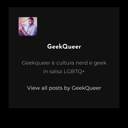
Author:
GeekQueer
Geekqueer è cultura nerd e geek
in salsa LGBTQ+
View all posts by GeekQueer