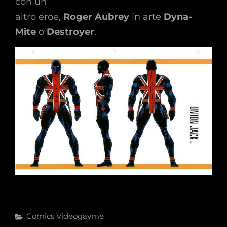
con un
altro eroe,
Roger Aubrey
in arte
Dyna-
Mite
o
Destroyer
.
Categories
Comics
Videogayme