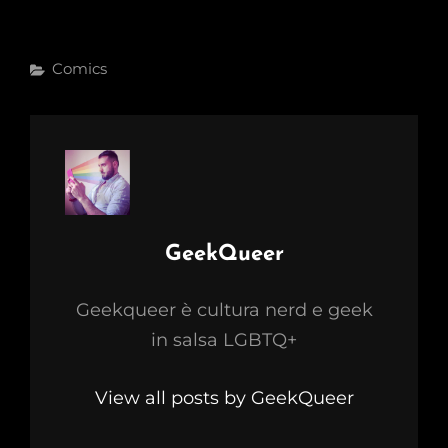
Categories
Comics
Author:
GeekQueer
Geekqueer è cultura nerd e geek
in salsa LGBTQ+
View all posts by GeekQueer