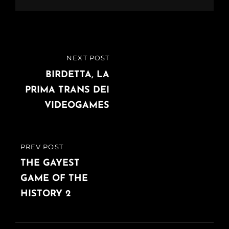
Navigazione
NEXT POST
NEXT
articoli
POST
BIRDETTA, LA
PRIMA TRANS DEI
VIDEOGAMES
PREV POST
PREVIOUS
POST
THE GAYEST
GAME OF THE
HISTORY 2