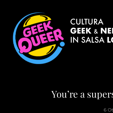
You’re a supers
6 O