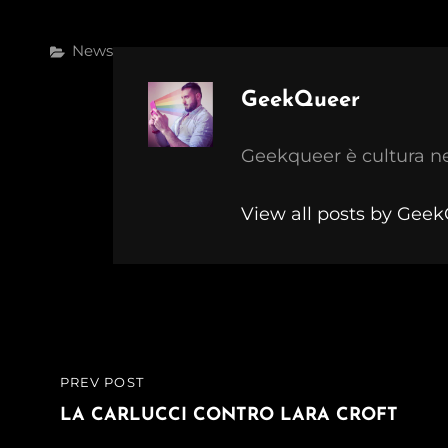
Categories
News
Author:
GeekQueer
Geekqueer è cultura n
View all posts by Gee
Navigazione
PREV POST
PREVIOUS
articoli
POST
LA CARLUCCI CONTRO LARA CROFT