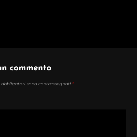
 un commento
 obbligatori sono contrassegnati
*