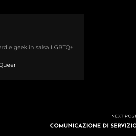
erd e geek in salsa LGBTQ+
kQueer
NEXT POS
NEXT
POST
COMUNICAZIONE DI SERVIZI