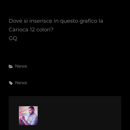
Dove si inserisce in questo grafico la
Carioca 12 colori?
GQ
Categories
News
Tags,
News