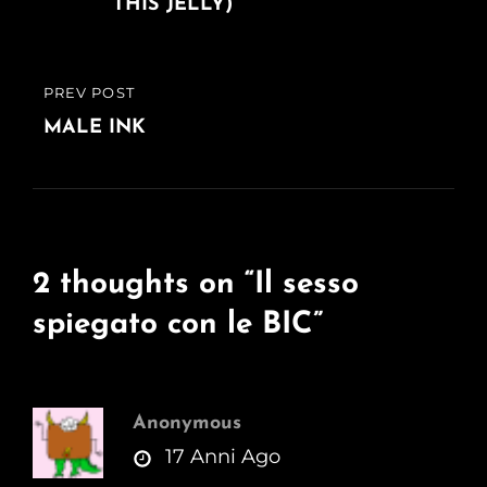
THIS JELLY)
PREV POST
PREVIOUS
POST
MALE INK
2 thoughts on “
Il sesso
spiegato con le BIC
”
Anonymous
says:
17 Anni Ago