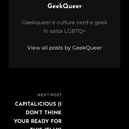
Author:
GeekQueer
Geekqueer è cultura nerd e geek
in salsa LGBTQ+
View all posts by GeekQueer
Navigazione
NEXT POST
NEXT
articoli
POST
CAPITALICIOUS (I
DON’T THINK
YOUR READY FOR