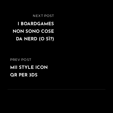
Navigazione
NEXT POST
NEXT
articoli
POST
I BOARDGAMES
NON SONO COSE
DA NERD (O SÌ?)
PREV POST
PREVIOUS
POST
MII STYLE ICON
QR PER 3DS