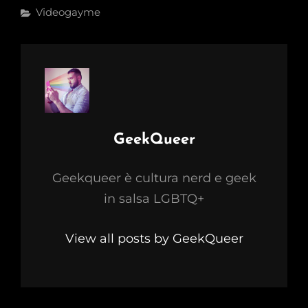
Categories
Videogayme
Author:
GeekQueer
Geekqueer è cultura nerd e geek
in salsa LGBTQ+
View all posts by GeekQueer