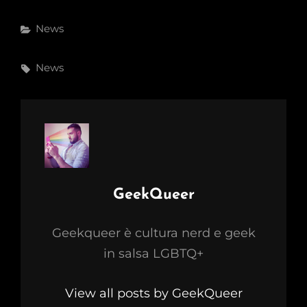
Categories
News
Tags,
News
Author:
GeekQueer
Geekqueer è cultura nerd e geek
in salsa LGBTQ+
View all posts by GeekQueer