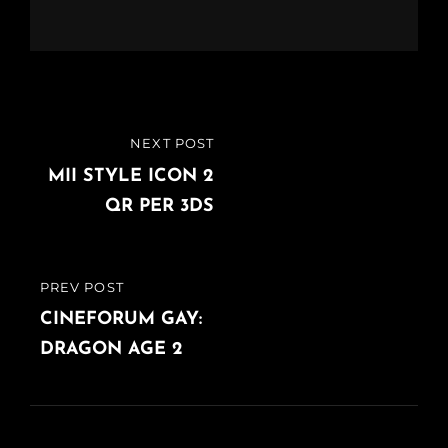
Navigazione
NEXT POST
NEXT
articoli
POST
MII STYLE ICON 2
QR PER 3DS
PREV POST
PREVIOUS
POST
CINEFORUM GAY:
DRAGON AGE 2