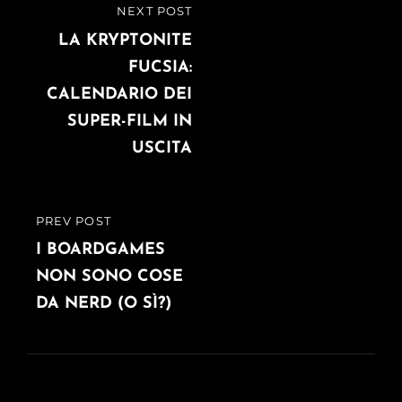
Navigazione
NEXT POST
NEXT
articoli
POST
LA KRYPTONITE
FUCSIA:
CALENDARIO DEI
SUPER-FILM IN
USCITA
PREV POST
PREVIOUS
POST
I BOARDGAMES
NON SONO COSE
DA NERD (O SÌ?)