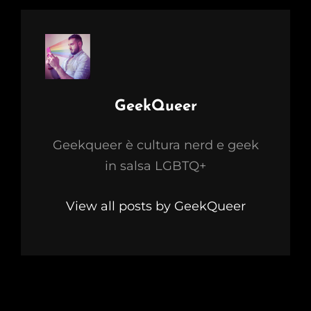
Author:
GeekQueer
Geekqueer è cultura nerd e geek
in salsa LGBTQ+
View all posts by GeekQueer