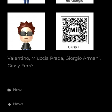
Valentino, Miuccia Prada, Giorgio Armani,
Giusy Ferrè.
Categories
News
Tags,
News