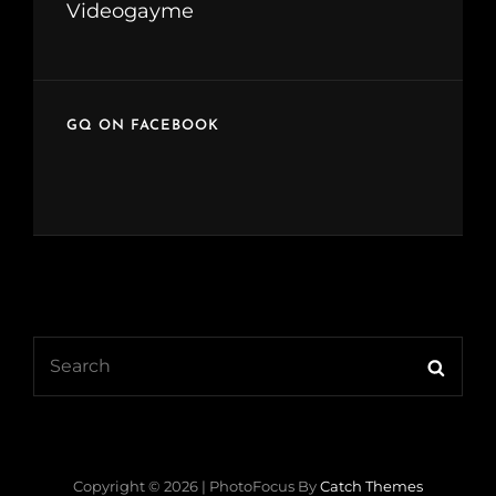
Videogayme
GQ ON FACEBOOK
Search
Searc
for:
Copyright © 2026
|
PhotoFocus By
Catch Themes