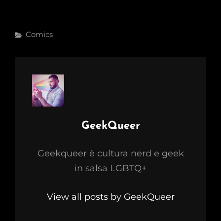
Categories
Comics
Author:
GeekQueer
Geekqueer è cultura nerd e geek
in salsa LGBTQ+
View all posts by GeekQueer